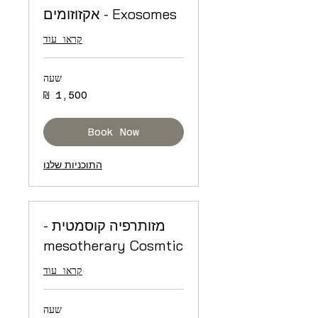
Exosomes - אקזוזומים
קראו עוד
שעה
1,500
שקלים
חדשים
Book Now
התוכניות שלנו
מזותרפיה קוסמטית -
mesotherary Cosmtic
קראו עוד
שעה