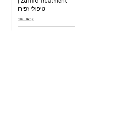
Zaffiro Treatment |
טיפולי זפירו
קראו עוד
שעה
1,700
שקלים
חדשים
לקריאה נוספת
Peeling | פילינג קילוף
קראו עוד
45 דקות
800
שקלים
חדשים