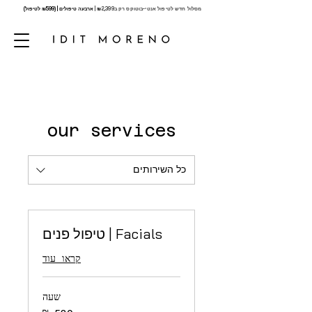
מסלול חדש לטיפול אנטי-בוטוקס רק ב
2,399 |
₪
ארבעה טיפולים | (₪599 לטיפול)
our services
כל השירותים
Facials | טיפול פנים
קראו עוד
שעה
580