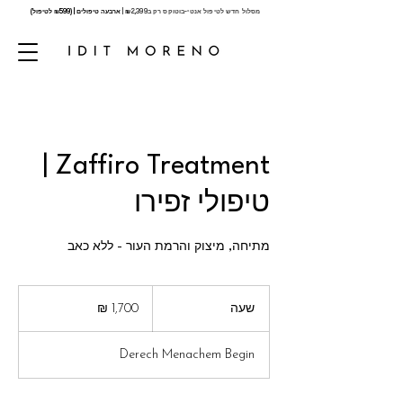
מסלול חדש לטיפול אנטי-בוטוקס רק ב
2,399 |
₪
ארבעה טיפולים | (₪599 לטיפול)
Zaffiro Treatment |
טיפולי זפירו
מתיחה, מיצוק והרמת העור - ללא כאב
1,700
שקלים
שעה
ש
חדשים
ע
Derech Menachem Begin